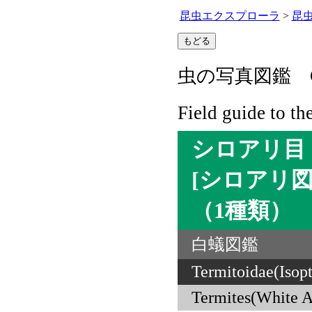
昆虫エクスプローラ
>
昆
虫の写真図鑑 C
Field guide to th
シロアリ目
[シロアリ図
（1種類）
白蟻図鑑
Termitoidae(Isopt
Termites(White A