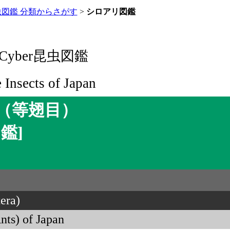
虫図鑑 分類からさがす
>
シロアリ図鑑
yber昆虫図鑑
e Insects of Japan
（等翅目）
鑑]
era)
nts) of Japan