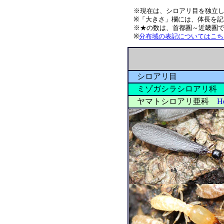
※現在は、シロアリ目を独立
※「大きさ」欄には、体長を記
※★の数は、首都圏～近畿圏で
※
分布域の表記についてはこち
シロアリ目
ミゾガシラシロアリ
ヤマトシロアリ亜科
He