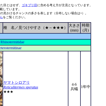
した目とはせず、
ゴキブリ目
に含める考え方が主流となっています。
載しています。
の見かけるチャンスの多さを表します（分布しない場合は×）。
ら
をご覧ください。
時期
大きさ
種 名／見つけやすさ（★～★★★）
(mm)
(月)
科
Rhinotermitidae
terotermitinae
ヤマトシロアリ
4-6
1年中
Reticulitermes speratus
兵蟻
★★★