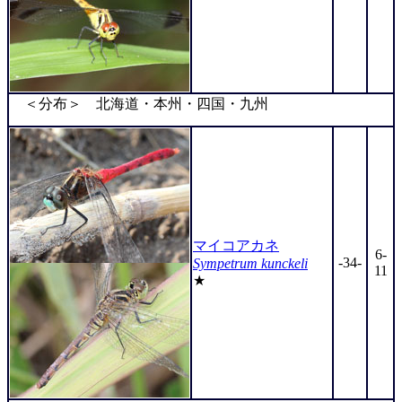
＜分布＞ 北海道・本州・四国・九州
マイコアカネ
6-
-34-
Sympetrum kunckeli
11
★