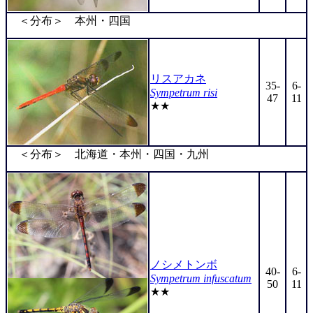
＜分布＞ 本州・四国
リスアカネ
35-
6-
Sympetrum risi
47
11
★★
＜分布＞ 北海道・本州・四国・九州
ノシメトンボ
40-
6-
Sympetrum infuscatum
50
11
★★