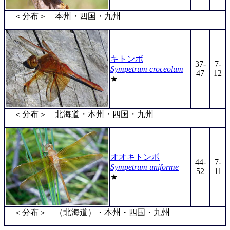
＜分布＞ 本州・四国・九州
キトンボ
37-
7-
Sympetrum croceolum
47
12
★
＜分布＞ 北海道・本州・四国・九州
オオキトンボ
44-
7-
Sympetrum uniforme
52
11
★
＜分布＞ （北海道）・本州・四国・九州