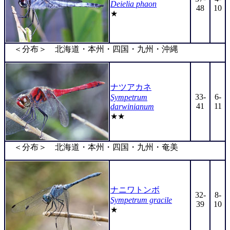
Deielia phaon
48
10
★
＜分布＞ 北海道・本州・四国・九州・沖縄
ナツアカネ
33-
6-
Sympetrum
41
11
darwinianum
★★
＜分布＞ 北海道・本州・四国・九州・奄美
ナニワトンボ
32-
8-
Sympetrum gracile
39
10
★