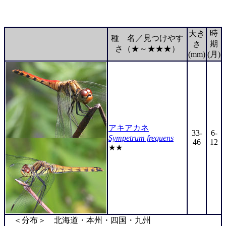
時
大き
種 名／見つけやす
期
さ
さ（★～★★★）
(mm)
(月)
アキアカネ
33-
6-
Sympetrum frequens
46
12
★★
＜分布＞ 北海道・本州・四国・九州