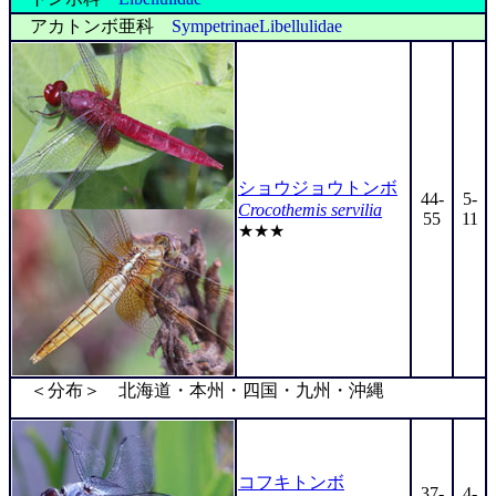
アカトンボ亜科
SympetrinaeLibellulidae
ショウジョウトンボ
44-
5-
Crocothemis servilia
55
11
★★★
＜分布＞ 北海道・本州・四国・九州・沖縄
コフキトンボ
37-
4-