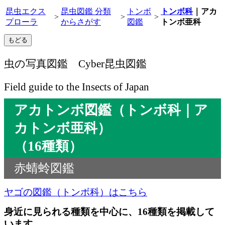
昆虫エクス
昆虫図鑑 分類
トンボ
トンボ科
｜アカ
>
>
>
プローラ
からさがす
図鑑
トンボ亜科
虫の写真図鑑 Cyber昆虫図鑑
Field guide to the Insects of Japan
アカトンボ図鑑（トンボ科｜ア
カトンボ亜科）
（16種類）
赤蜻蛉図鑑
ヤゴの図鑑（トンボ科）はこちら
身近に見られる種類を中心に、16種類を掲載して
います。