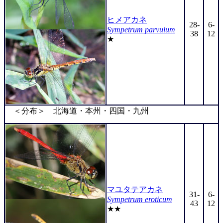
ヒメアカネ
28-
6-
Sympetrum parvulum
38
12
★
＜分布＞ 北海道・本州・四国・九州
マユタテアカネ
31-
6-
Sympetrum eroticum
43
12
★★