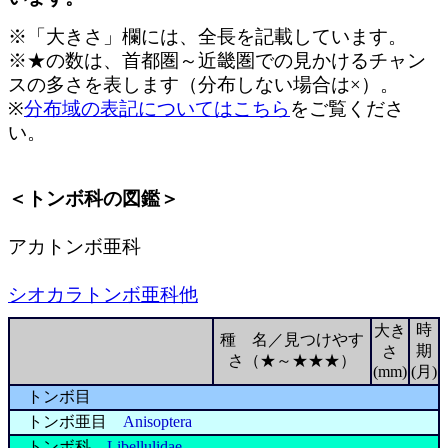
※「大きさ」欄には、全長を記載しています。
※★の数は、首都圏～近畿圏での見かけるチャン
スの多さを表します（分布しない場合は×）。
※
分布域の表記についてはこちら
をご覧くださ
い。
＜トンボ科の図鑑＞
アカトンボ亜科
シオカラトンボ亜科他
時
大き
種 名／見つけやす
期
さ
さ（★～★★★）
(mm)
(月)
トンボ目
トンボ亜目
Anisoptera
トンボ科
Libellulidae