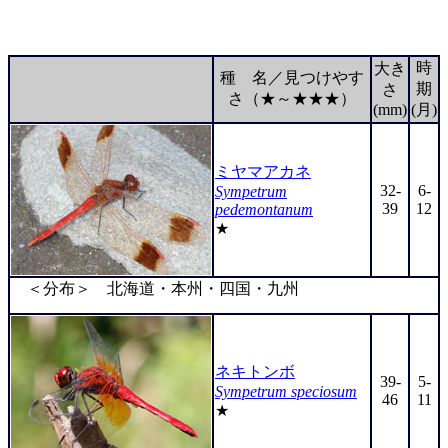
時
大き
種 名／見つけやす
期
さ
さ（★～★★★）
(mm)
(月)
ミヤマアカネ
32-
6-
Sympetrum
39
12
pedemontanum
★
＜分布＞ 北海道・本州・四国・九州
ネキトンボ
39-
5-
Sympetrum speciosum
46
11
★