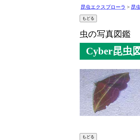
昆虫エクスプローラ
>
昆
虫の写真図鑑
Cyber昆