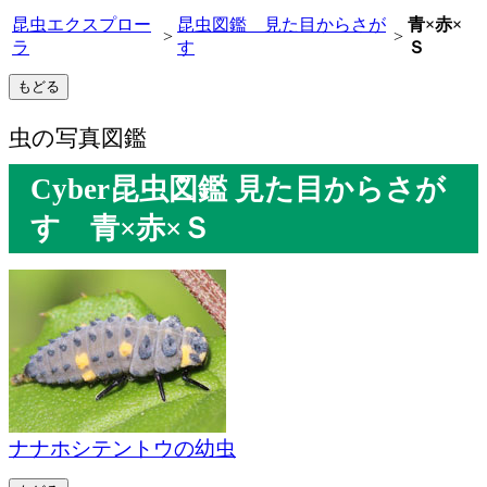
昆虫エクスプロー
昆虫図鑑 見た目からさが
青×赤×
>
>
ラ
す
Ｓ
虫の写真図鑑
Cyber昆虫図鑑 見た目からさが
す 青×赤×Ｓ
ナナホシテントウの幼虫