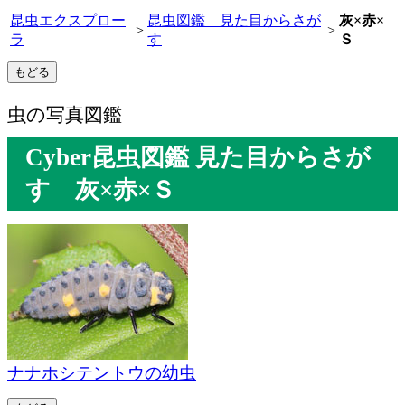
昆虫エクスプロー
昆虫図鑑 見た目からさが
灰×赤×
>
>
ラ
す
Ｓ
虫の写真図鑑
Cyber昆虫図鑑 見た目からさが
す 灰×赤×Ｓ
ナナホシテントウの幼虫