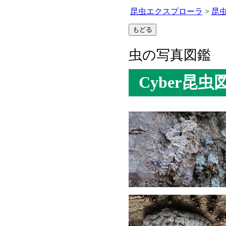
昆虫エクスプローラ
>
昆
虫の写真図鑑
Cyber昆