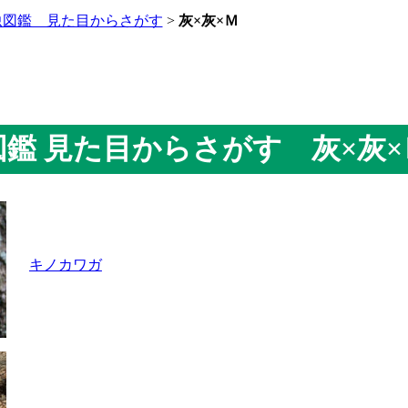
虫図鑑 見た目からさがす
>
灰×灰×Ｍ
虫図鑑 見た目からさがす 灰×灰×
キノカワガ