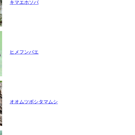
キマエホソバ
ヒメフンバエ
オオムツボシタマムシ