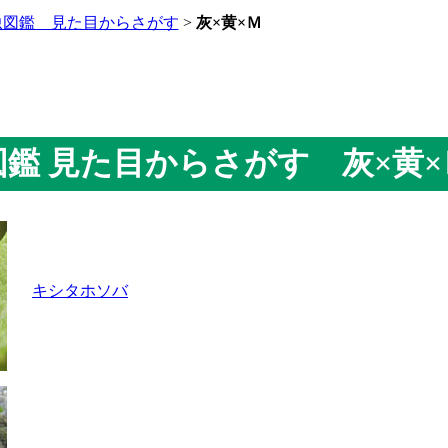
虫図鑑 見た目からさがす
>
灰×黄×Ｍ
虫図鑑 見た目からさがす 灰×黄×
キシタホソバ