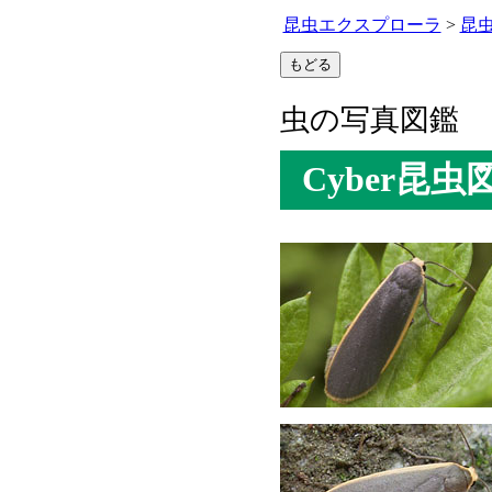
昆虫エクスプローラ
>
昆
虫の写真図鑑
Cyber昆