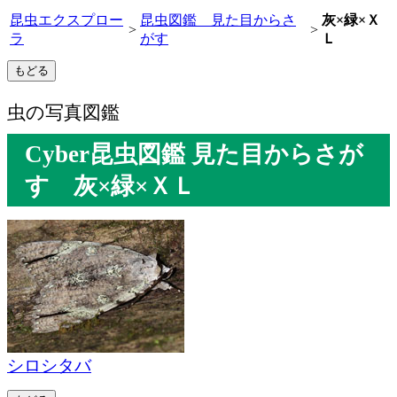
昆虫エクスプロー
昆虫図鑑 見た目からさ
灰×緑×Ｘ
>
>
ラ
がす
Ｌ
虫の写真図鑑
Cyber昆虫図鑑 見た目からさが
す 灰×緑×ＸＬ
シロシタバ