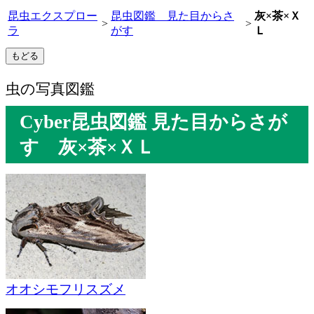
昆虫エクスプロー
昆虫図鑑 見た目からさ
灰×茶×Ｘ
>
>
ラ
がす
Ｌ
虫の写真図鑑
Cyber昆虫図鑑 見た目からさが
す 灰×茶×ＸＬ
オオシモフリスズメ