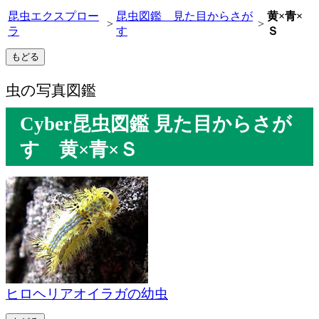
昆虫エクスプロー
昆虫図鑑 見た目からさが
黄×青×
>
>
ラ
す
Ｓ
虫の写真図鑑
Cyber昆虫図鑑 見た目からさが
す 黄×青×Ｓ
ヒロヘリアオイラガの幼虫