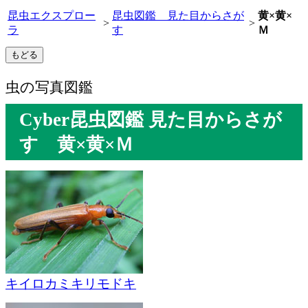
昆虫エクスプロー
昆虫図鑑 見た目からさが
黄×黄×
>
>
ラ
す
Ｍ
虫の写真図鑑
Cyber昆虫図鑑 見た目からさが
す 黄×黄×Ｍ
キイロカミキリモドキ