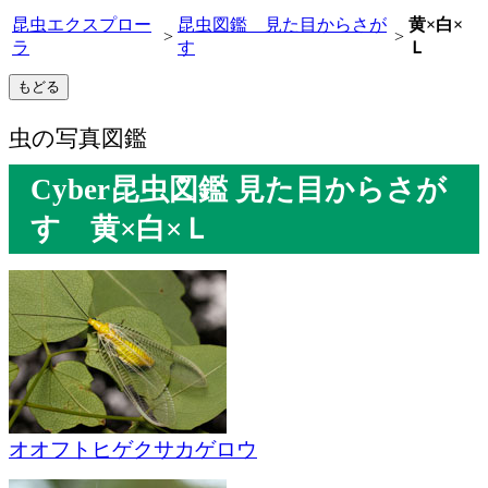
昆虫エクスプロー
昆虫図鑑 見た目からさが
黄×白×
>
>
ラ
す
Ｌ
虫の写真図鑑
Cyber昆虫図鑑 見た目からさが
す 黄×白×Ｌ
オオフトヒゲクサカゲロウ