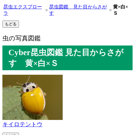
昆虫エクスプロー
昆虫図鑑 見た目からさが
黄×白×
>
>
ラ
す
Ｓ
虫の写真図鑑
Cyber昆虫図鑑 見た目からさが
す 黄×白×Ｓ
キイロテントウ