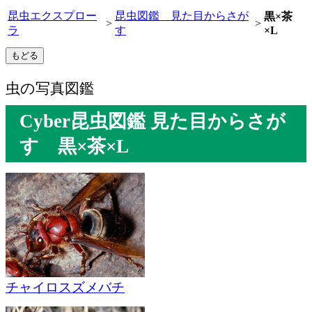
昆虫エクスプロー
昆虫図鑑 見た目からさが
黒×茶
>
>
ラ
す
×L
虫の写真図鑑
Cyber昆虫図鑑 見た目からさが
す 黒×茶×L
チャイロスズメバチ