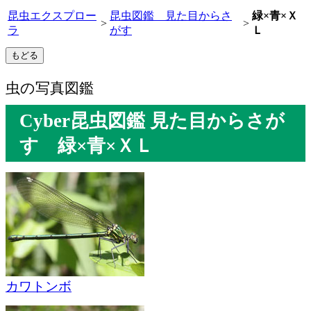
昆虫エクスプロー
昆虫図鑑 見た目からさ
緑×青×Ｘ
>
>
ラ
がす
Ｌ
虫の写真図鑑
Cyber昆虫図鑑 見た目からさが
す 緑×青×ＸＬ
カワトンボ