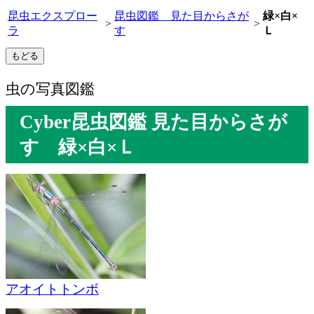
昆虫エクスプロー
昆虫図鑑 見た目からさが
緑×白×
>
>
ラ
す
Ｌ
虫の写真図鑑
Cyber昆虫図鑑 見た目からさが
す 緑×白×Ｌ
アオイトトンボ