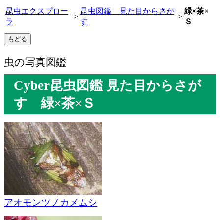
昆虫エクスプロー
昆虫図鑑 見た目からさが
緑×茶×
>
>
ラ
す
Ｓ
虫の写真図鑑
Cyber昆虫図鑑 見た目からさが
す 緑×茶×Ｓ
アオモンツノカメムシ