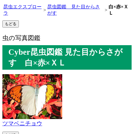
昆虫エクスプロー
昆虫図鑑 見た目からさ
白×赤×Ｘ
>
>
ラ
がす
Ｌ
虫の写真図鑑
Cyber昆虫図鑑 見た目からさが
す 白×赤×ＸＬ
ツマベニチョウ