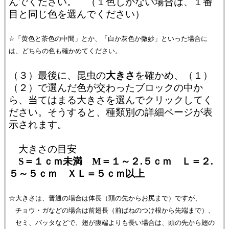
んでください。 （１色しかない場合は、１番
目と同じ色を選んでください）
☆「黄色と茶色の中間」とか、「白か灰色か微妙」といった場合に
は、どちらの色も確かめてください。
（３）最後に、昆虫の
大きさ
を確かめ、（１）
（２）で選んだ色が交わったブロックの中か
ら、当てはまる大きさを選んでクリックしてく
ださい。そうすると、種類別の詳細ページが表
示されます。
大きさの目安
S＝１ｃｍ未満 M＝１～２.５ｃｍ Ｌ＝２.
５～５ｃｍ ＸＬ＝５ｃｍ以上
☆大きさは、普通の場合は体長（頭の先からお尻まで）ですが、
チョウ・ガなどの場合は前翅長（前ばねのつけ根から先端まで）、
セミ、バッタなどで、翅が腹端よりも長い場合は、頭の先から翅の