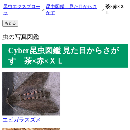
昆虫エクスプロー
昆虫図鑑 見た目からさ
茶×赤×Ｘ
>
>
ラ
がす
Ｌ
虫の写真図鑑
Cyber昆虫図鑑 見た目からさが
す 茶×赤×ＸＬ
エビガラスズメ