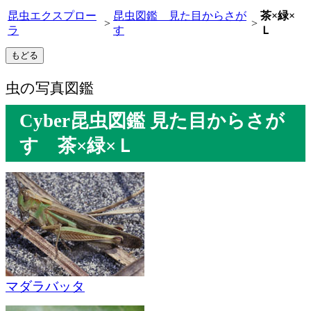
昆虫エクスプロー
昆虫図鑑 見た目からさが
茶×緑×
>
>
ラ
す
Ｌ
虫の写真図鑑
Cyber昆虫図鑑 見た目からさが
す 茶×緑×Ｌ
マダラバッタ