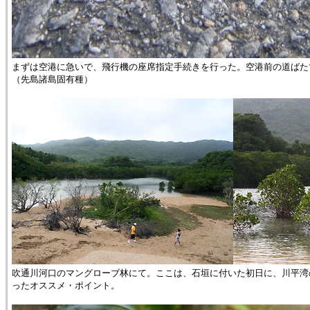
まずは空港に急いで、飛行機の座席指定手続きを行った。空港前の道ばた
（先島諸島固有種）
吹通川河口のマングローブ林にて。ここは、石垣に付いた初日に、川平湾
ったオススメ・ポイント。