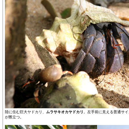
陸に住む巨大ヤドカリ、
ムラサキオカヤドカリ
。左手前に見える普通サイ
が際立つ。