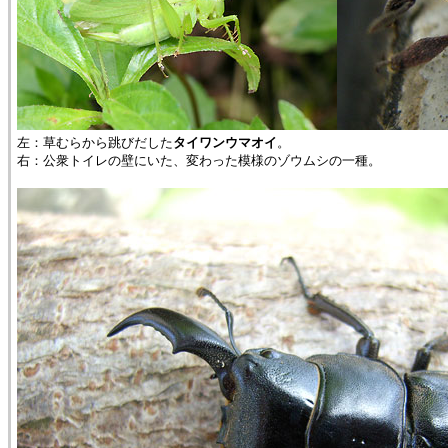
左：草むらから跳びだした
タイワンウマオイ
。
右：公衆トイレの壁にいた、変わった模様のゾウムシの一種。