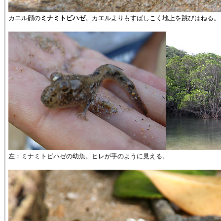
カエル顔の
ミナミトビハゼ
。カエルよりもすばしこく地上を跳びはねる。
左：ミナミトビハゼの幼魚。ヒレが手のように見える。