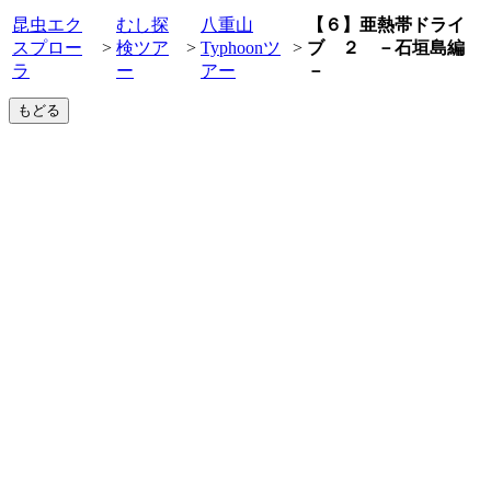
昆虫エク
むし探
八重山
【６】亜熱帯ドライ
スプロー
>
検ツア
>
Typhoonツ
>
ブ ２ －石垣島編
ラ
ー
アー
－