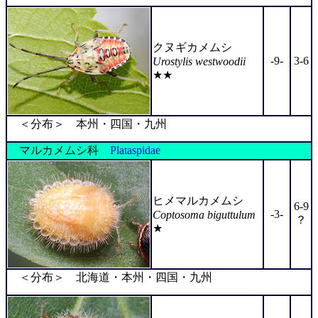
クヌギカメムシ
-9-
3-6
Urostylis westwoodii
★★
＜分布＞ 本州・四国・九州
マルカメムシ科
Plataspidae
ヒメマルカメムシ
6-9
-3-
Coptosoma biguttulum
？
★
＜分布＞ 北海道・本州・四国・九州