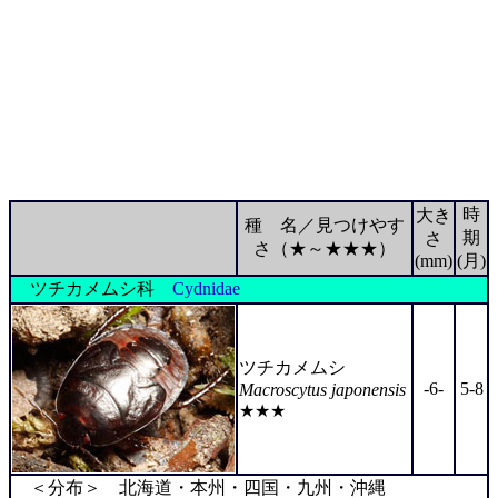
時
大き
種 名／見つけやす
期
さ
さ（★～★★★）
(mm)
(月)
ツチカメムシ科
Cydnidae
ツチカメムシ
-6-
5-8
Macroscytus japonensis
★★★
＜分布＞ 北海道・本州・四国・九州・沖縄