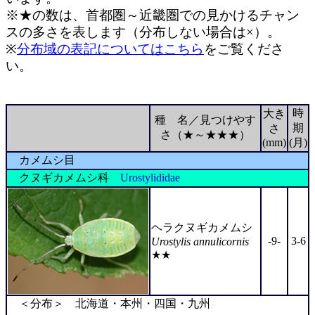
※★の数は、首都圏～近畿圏での見かけるチャン
スの多さを表します（分布しない場合は×）。
※
分布域の表記についてはこちら
をご覧くださ
い。
時
大き
種 名／見つけやす
期
さ
さ（★～★★★）
(mm)
(月)
カメムシ目
クヌギカメムシ科
Urostylididae
ヘラクヌギカメムシ
-9-
3-6
Urostylis annulicornis
★★
＜分布＞ 北海道・本州・四国・九州