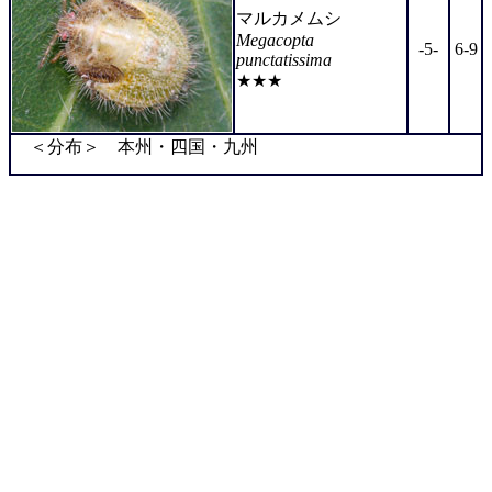
マルカメムシ
Megacopta
-5-
6-9
punctatissima
★★★
＜分布＞ 本州・四国・九州