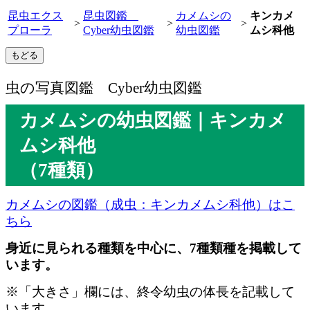
昆虫エクス
昆虫図鑑
カメムシの
キンカメ
>
>
>
プローラ
Cyber幼虫図鑑
幼虫図鑑
ムシ科他
虫の写真図鑑 Cyber幼虫図鑑
カメムシの幼虫図鑑｜キンカメ
ムシ科他
（7種類）
カメムシの図鑑（成虫：キンカメムシ科他）はこ
ちら
身近に見られる種類を中心に、7種類種を掲載して
います。
※「大きさ」欄には、終令幼虫の体長を記載して
います。