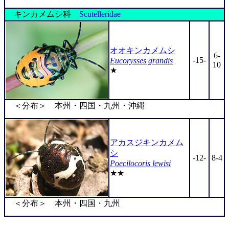
キンカメムシ科
Scutelleridae
オオキンカメムシ
6-
-15-
Eucorysses grandis
10
★
＜分布＞ 本州・四国・九州・沖縄
アカスジキンカメム
シ
-12-
8-4
Poecilocoris lewisi
★★
＜分布＞ 本州・四国・九州