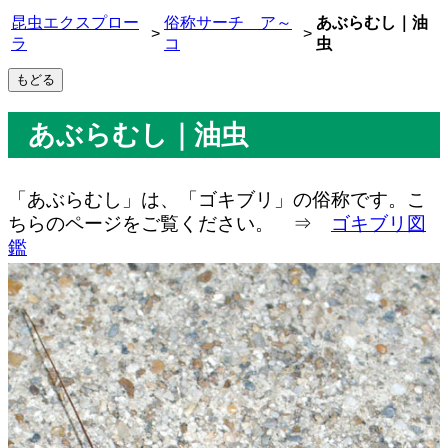
昆虫エクスプロー
俗称サーチ ア～
あぶらむし｜油
>
>
ラ
コ
虫
あぶらむし｜油虫
「あぶらむし」は、「ゴキブリ」の俗称です。こ
ちらのページをご覧ください。 ⇒
ゴキブリ図
鑑