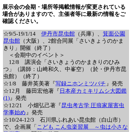
展示会の会期・場所等掲載情報が変更されている
場合がありますので、主催者等に最新の情報をご
確認ください。
☆9/5-19/1/14
伊丹市昆虫館
（兵庫）、
箕面公園
昆虫館
（大阪）、2館合同展「さいきょうのかま
きり」開催（終了）
＜会期中のイベント＞
12/8 講演会「さいきょうのかまきりのひみ
つ」（講師：山﨑和久、中峯空）（於・伊丹市昆
虫館）（終了）
☆1/8 藤井英美著『
写録ニホンミツバチ
』発売
☆12月 藤田宏他著『
日本産カミキリムシ大図鑑
(1)
』発売
☆12/21 小畑弘己著『
昆虫考古学 圧痕家屋害虫
学事始め
』発売
☆10/24-12/3 石川県ふれあい昆虫館（白山市）
で、企画展「
こども こん虫楽習展 ～虫は小さな