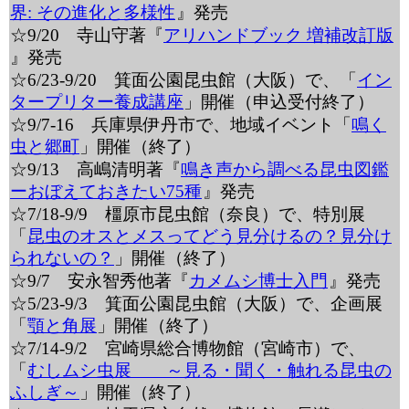
界: その進化と多様性
』発売
☆9/20 寺山守著『
アリハンドブック 増補改訂版
』発売
☆6/23-9/20 箕面公園昆虫館（大阪）で、「
イン
タープリター養成講座
」開催（申込受付終了）
☆9/7-16 兵庫県伊丹市で、地域イベント「
鳴く
虫と郷町
」開催（終了）
☆9/13 高嶋清明著『
鳴き声から調べる昆虫図鑑
ーおぼえておきたい75種
』発売
☆7/18-9/9 橿原市昆虫館（奈良）で、特別展
「
昆虫のオスとメスってどう見分けるの？見分け
られないの？
」開催（終了）
☆9/7 安永智秀他著『
カメムシ博士入門
』発売
☆5/23-9/3 箕面公園昆虫館（大阪）で、企画展
「
顎と角展
」開催（終了）
☆7/14-9/2 宮崎県総合博物館（宮崎市）で、
「
むしムシ虫展 ～見る・聞く・触れる昆虫の
ふしぎ～
」開催（終了）