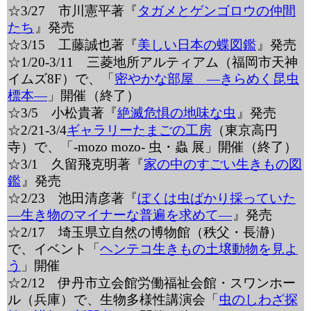
☆3/27 市川憲平著『
タガメとゲンゴロウの仲間
たち
』発売
☆3/15 工藤誠也著『
美しい日本の蝶図鑑
』発売
☆1/20-3/11 三菱地所アルティアム（福岡市天神
イムズ8F）で、「
密やかな部屋 ―きらめく昆虫
標本―
」開催（終了）
☆3/5 小松貴著『
絶滅危惧の地味な虫
』発売
☆2/21-3/4
ギャラリーたまごの工房
（東京高円
寺）で、「-mozo mozo- 虫・蟲 展」開催（終了）
☆3/1 久留飛克明著『
家の中のすごい生きもの図
鑑
』発売
☆2/23 池田清彦著『
ぼくは虫ばかり採っていた
―生き物のマイナーな普遍を求めて―
』発売
☆2/17 埼玉県立自然の博物館（秩父・長瀞）
で、イベント「
ヘンテコ生きもの土壌動物を見よ
う
」開催
☆2/12 伊丹市立会館労働福祉会館・スワンホー
ル（兵庫）で、生物多様性講演会「
虫のしわざ探