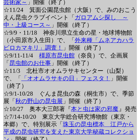
芸術家～
」開催（終了）
☆11/24 箕面公園昆虫館（大阪）で、みのおこう
えん昆虫クラブイベント「
ガロアムシ探し ～
中・上級コース～
」開催（終了）
☆9/9・11/18 神奈川県立生命の星・地球博物館
（小田原市入生田）で、「
外来種「ムネアカハラ
ビロカマキリ」調査！
」開催（終了）
☆9/11-11/4
橿原市昆虫館
（奈良）で、企画展
「
昆虫館のお仕事
」開催（終了）
☆11/3 北杜市オオムラサキセンター（山梨）
で、「
「オオムラサキの日」フェスタ！
」開催
（終了）
☆9/1-10/28 ぐんま昆虫の森（桐生市）で、季節
展「
秋の野山の昆虫展
」開催（終了）
☆10/27 奥本大三郎著『
本と虫は家の邪魔
』発売
☆7/14-10/20 東京大学総合研究博物館（東京・
本郷）で、特別展示「
珠玉の昆虫標本 江戸から
平成の昆虫研究を支えた東京大学秘蔵コレクショ
ン
」開催（終了）