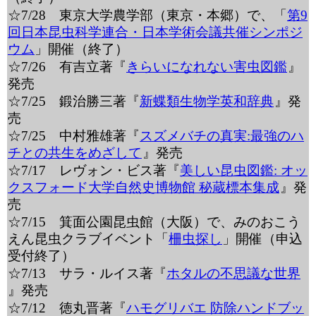
☆7/28 東京大学農学部（東京・本郷）で、「
第9
回日本昆虫科学連合・日本学術会議共催シンポジ
ウム
」開催（終了）
☆7/26 有吉立著『
きらいになれない害虫図鑑
』
発売
☆7/25 鍛治勝三著『
新蝶類生物学英和辞典
』発
売
☆7/25 中村雅雄著『
スズメバチの真実:最強のハ
チとの共生をめざして
』発売
☆7/17 レヴォン・ビス著『
美しい昆虫図鑑: オッ
クスフォード大学自然史博物館 秘蔵標本集成
』発
売
☆7/15 箕面公園昆虫館（大阪）で、みのおこう
えん昆虫クラブイベント「
柵虫探し
」開催（申込
受付終了）
☆7/13 サラ・ルイス著『
ホタルの不思議な世界
』発売
☆7/12 徳丸晋著『
ハモグリバエ 防除ハンドブッ