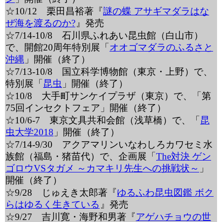
☆10/12 栗田昌裕著『
謎の蝶 アサギマダラはな
ぜ海を渡るのか?
』発売
☆7/14-10/8 石川県ふれあい昆虫館（白山市）
で、開館20周年特別展「
オオゴマダラのふるさと
沖縄
」開催（終了）
☆7/13-10/8 国立科学博物館（東京・上野）で、
特別展「
昆虫
」開催（終了）
☆10/8 大手町サンケイプラザ（東京）で、「第
75回インセクトフェア」開催（終了）
☆10/6-7 東京文具共和会館（浅草橋）で、「
昆
虫大学2018
」開催（終了）
☆7/14-9/30 アクアマリンいなわしろカワセミ水
族館（福島・猪苗代）で、企画展「
The対決 ゲン
ゴロウVSタガメ ～カマキリ先生への挑戦状～
」
開催（終了）
☆9/28 じゅえき太郎著『
ゆるふわ昆虫図鑑 ボク
らはゆるく生きている
』発売
☆9/27 吉川寛・海野和男著『
アゲハチョウの世