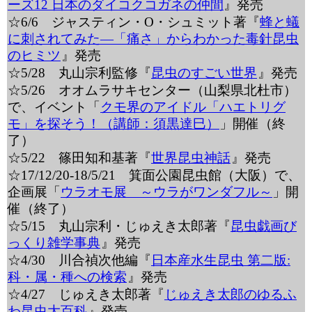
ーズ12 日本のダイコクコガネの仲間
』発売
☆6/6 ジャスティン・O・シュミット著『
蜂と蟻
に刺されてみた―「痛さ」からわかった毒針昆虫
のヒミツ
』発売
☆5/28 丸山宗利監修『
昆虫のすごい世界
』発売
☆5/26 オオムラサキセンター（山梨県北杜市）
で、イベント「
クモ界のアイドル「ハエトリグ
モ」を探そう！（講師：須黒達巳）
」開催（終
了）
☆5/22 篠田知和基著『
世界昆虫神話
』発売
☆17/12/20-18/5/21 箕面公園昆虫館（大阪）で、
企画展「
ウラオモ展 ～ウラがワンダフル～
」開
催（終了）
☆5/15 丸山宗利・じゅえき太郎著『
昆虫戯画び
っくり雑学事典
』発売
☆4/30 川合禎次他編『
日本産水生昆虫 第二版:
科・属・種への検索
』発売
☆4/27 じゅえき太郎著『
じゅえき太郎のゆるふ
わ昆虫大百科
』発売