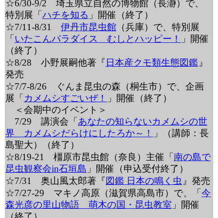
☆6/30-9/2 埼玉県立自然の博物館（長瀞）で、
特別展「
ハチを知る
」開催（終了）
☆7/11-8/31
伊丹市昆虫館
（兵庫）で、特別展
「
いたこんパラダイス むしとハッピー！
」開催
（終了）
☆8/28 小野展嗣他著『
日本産クモ類生態図鑑
』
発売
☆7/7-8/26 ぐんま昆虫の森（桐生市）で、企画
展「
カメムシすごいぜ！
」開催（終了）
＜会期中のイベント＞
7/29 講演会「
あなたの知らないカメムシの世
界 カメムシだらけにしたろか～！
」（講師：長
島聖大）（終了）
☆8/19-21 橿原市昆虫館（奈良）主催「
南の島で
昆虫観察会in石垣島
」開催（申込受付終了）
☆7/31 奥山風太郎著『
図鑑 日本の鳴く虫
』発売
☆7/27-29 マキノ高原（滋賀県高島市）で、「
今
森光彦の里山物語 萌木の国・昆虫教室
」開催
（終了）