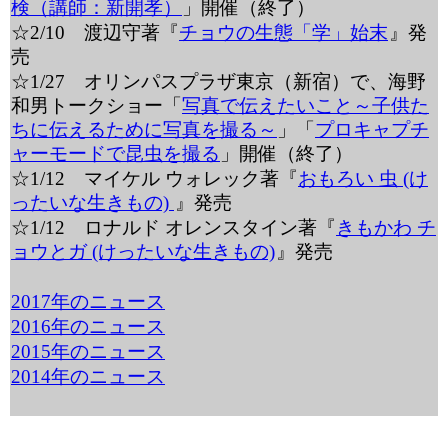
検（講師：新開孝）
」開催（終了）
☆2/10 渡辺守著『
チョウの生態「学」始末
』発
売
☆1/27 オリンパスプラザ東京（新宿）で、海野
和男トークショー「
写真で伝えたいこと～子供た
ちに伝えるために写真を撮る～
」「
プロキャプチ
ャーモードで昆虫を撮る
」開催（終了）
☆1/12 マイケル ウォレック著『
おもろい 虫 (け
ったいな生きもの)
』発売
☆1/12 ロナルド オレンスタイン著『
きもかわ チ
ョウとガ (けったいな生きもの)
』発売
2017年のニュース
2016年のニュース
2015年のニュース
2014年のニュース