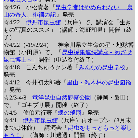
☆4/26 小松貴著『
昆虫学者はやめられない 裏
山の奇人、徘徊の記
』発売
☆4/22
伊丹市昆虫館
（兵庫）で、講演会「生き
もの写真のススメ」（講師：海野和男）開催（終
了）
☆4/22（-19/2/24） 神奈川県立生命の星・地球博
物館（小田原）で、「
昆虫採集連続講座～めざせ
昆虫博士～
」開催（申込受付終了）
☆4/18 こんちゅうクン著『
みんなの昆虫学校
』
発売
☆4/12 今井初太郎著『
里山・雑木林の昆虫図鑑
』発売
☆2/3-4/8
竜洋昆虫自然観察公園
（静岡・磐田）
で、「ゴキブリ展」開催（終了）
☆4/5 佐伯元行著『
蝶の飛翔
』発売
☆4/1
伊丹市昆虫館
（兵庫）再オープン（3月末
までは休館） 講演会「
昆虫をもっともっと楽し
もう！
」（講師：川邊透）開催（終了）