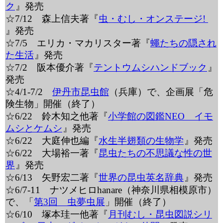
ク
』発売
☆7/12 森上信夫著『
虫・むし・オンステージ!
』発売
☆7/5 エリカ・マカリスター著『
蠅たちの隠され
た生活
』発売
☆7/2 阪本優介著『
テントウムシハンドブック
』
発売
☆4/1-7/2
伊丹市昆虫館
（兵庫）で、企画展「危
険生物」開催（終了）
☆6/22 鈴木知之他著『
小学館の図鑑NEO イモ
ムシとケムシ
』発売
☆6/22 大庭伸也編『
水生半翅類の生物学
』発売
☆6/22 大場裕一著『
昆虫たちの不思議な性の世
界
』発売
☆6/13 矢野宏二著『
世界の昆虫英名辞典
』発売
☆6/7-11 ナツメヒロhanare（神奈川県相模原市）
で、「
第3回 虫夢虫展
」開催（終了）
☆6/10 塚本珪一他著『
月刊むし・昆虫図説シリ