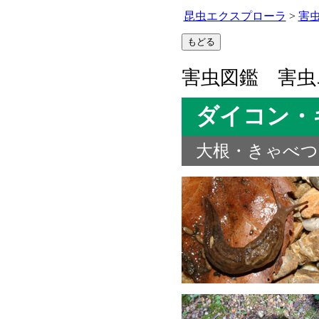
昆虫エクスプローラ
>
害
害虫図鑑 害虫
ダイコン・
大根・きゃべつ