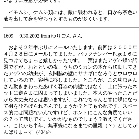
いように注意が必要です。
イモムシ、ケムシ類には、敵に襲われると、口から茶色い
液を出して身を守ろうとするものが多くいます。
1609. 9.30.2002 from ゆりごん さん
およそ２年半ぶりにメールいたします。前回は２０００年
４月２８日にメールしてました。バックナンバーPage１６に
見つけてちょっと嬉しかったです。 実はまたアゲハ蝶の話
題ですが、おとといの夜、うちのミカンの木から移動してき
たアゲハの幼虫が、玄関脇の壁にサナギになろうとウロウロ
しているので、容器に移しました。ところが、この幼虫さん
ざん動きまわったあげく容器の内壁ではなく、上に張ったネ
ットに逆さまに固まってしまいました。本人のやったことだ
から大丈夫だとは思いますが、これでちゃんと春に蝶になっ
て羽をひろげられるんでしょうか？とても心配です。スペー
ス的には問題ないんですけど、ホントにこんな角度でいい
の？って感じです。いかがなものでしょう？教えてくださ
い。これから半年、無事蝶になるまでの里親（？）としてが
んばりま～す（^0^)/~