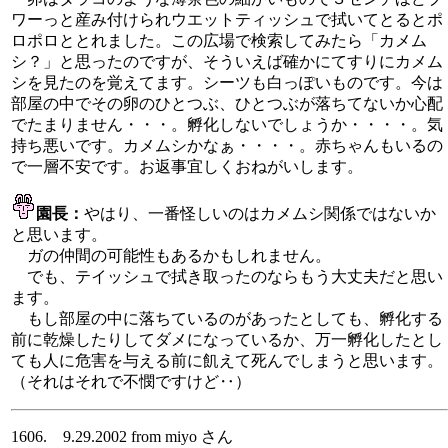
ワーっと産み付けられウエットティッシュで拭いてとるとポ
ロポロととれました。この広場で検索してみたら「カメム
シ？」と思ったのですが、そういえば確かにてすりにカメム
シを見たのを覚えてます。シーツも白っぽいものです。今は
部屋の中でその卵のひとつぶ、ひとつぶが落ちてないか心配
でたまりません・・・。孵化しないでしょうか・・・・。気
持ち悪いです。カメムシかなぁ・・・・。赤ちゃんもいるの
で一層不安です。お返事宜しくおねがいします。
園長：
やはり、一番怪しいのはカメムシ関係ではないか
と思います。
ガの仲間の可能性もあるかもしれません。
でも、テイッシュで拭き取ったのならもう大丈夫だと思い
ます。
もし部屋の中に落ちているのがあったとしても、孵化する
前に乾燥したりしてダメになっているか、万一孵化したとし
ても人に危害を与える前に飢えて死んでしまうと思います。
（それはそれで不憫ですけど‥）
1606. 9.29.2002 from miyo さん