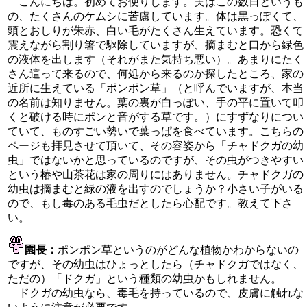
こんにちは。初めてお便りします。実はこの数日というも
の、たくさんのケムシに苦慮しています。体は黒っぽくて、
頭とおしりが朱赤、白い毛がたくさん生えています。恐くて
震えながら割り箸で駆除していますが、摘まむと口から緑色
の液体を出します（それがまた気持ち悪い）。あまりにたく
さん這って来るので、何処から来るのか探したところ、家の
近所に生えている「ポンポン草」（と呼んでいますが、本当
の名前は知りません。葉の裏が白っぽい、手の平に置いて叩
くと破ける時にポンと音がする草です。）にすずなりについ
ていて、ものすごい勢いで葉っぱを食べています。こちらの
ページも拝見させて頂いて、その容姿から「チャドクガの幼
虫」ではないかと思っているのですが、その虫がつきやすい
という椿や山茶花は家の周りにはありません。チャドクガの
幼虫は摘まむと緑の液を出すのでしょうか？小さい子がいる
ので、もし毒のある毛虫だとしたら心配です。教えて下さ
い。
園長：
ポンポン草というのがどんな植物かわからないの
ですが、その幼虫はひょっとしたら（チャドクガではなく、
ただの）「ドクガ」という種類の幼虫かもしれません。
ドクガの幼虫なら、毒毛を持っているので、皮膚に触れな