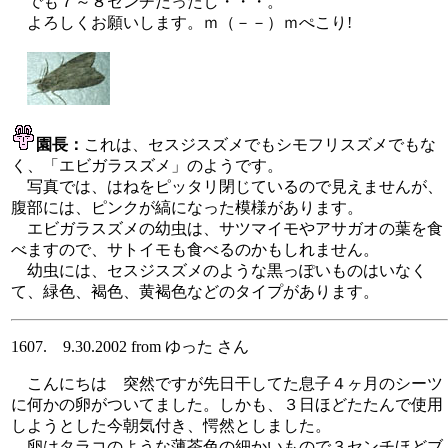
でも７～８センチだったし・・・。
よろしくお願いします。ｍ（－－）ｍぺこり!
園長：
これは、セスジスズメでもシモフリスズメでもな
く、「エビガラスズメ」のようです。
写真では、はねをピッタリ閉じているので見えませんが、
腹部には、ピンクが縞になった模様があります。
エビガラスズメの幼虫は、サツマイモやアサガオの葉を食
べますので、サトイモも食べるのかもしれません。
幼虫には、セスジスズメのような黒っぽいものはいなく
て、緑色、褐色、黄褐色などのタイプがあります。
1607. 9.30.2002 from ゆった さん
こんにちは 突然ですが先日干してた息子４ヶ月のシーツ
に何かの卵がついてました。しかも、３日ほどたたんで使用
しようとした今朝気付き、愕然としました。
卵はタラコのような薄茶色の細かいもので３センチほどブ