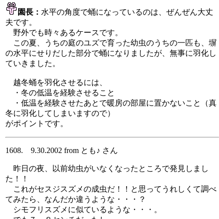
園長：
水平の角度で蛹になっているのは、ぜんぜん大丈
夫です。
野外でも時々あるケースです。
この夏、うちの庭のユズで育った幼虫のうちの一匹も、塀
の水平にせりだした部分で蛹になりましたが、無事に羽化し
ていきました。
越冬蛹を羽化させるには、
・冬の低温を経験させること
・低温を経験させたあとで暖房の部屋に置かないこと（真
冬に羽化してしまいますので）
がポイントです。
1608. 9.30.2002 from とも♪ さん
昨日の夜、以前幼虫がいなくなったところで発見しまし
た！！
これがセスジスズメの成虫だ！！と思ってうれしくて調べ
てみたら、なんだか違うような・・・？
シモフリスズメに似ているような・・・。