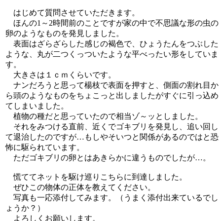
はじめて質問させていただきます。
ほんの1～2時間前のことですが家の中で不思議な形の虫の
卵のようなものを発見しました。
表面はざらざらした感じの褐色で、ひょうたんをつぶした
ような、丸が二つくっついたような平べったい形をしていま
す。
大きさは１ｃｍくらいです。
ナンだろうと思って楊枝で表面を押すと、側面の割れ目か
ら頭のようなものをちょこっと出しましたがすぐに引っ込め
てしまいました。
植物の種だと思っていたので相当ゾ～ッとしました。
それをみつける直前、近くでゴキブリを発見し、追い回し
て退治したのですが…もしやそいつと関係があるのではと恐
怖に駆られています。
ただゴキブリの卵とはあきらかに違うものでしたが…。
慌ててネットを駆け巡りこちらに到達しました。
ぜひこの物体の正体を教えてください。
写真も一応添付してみます。（うまく添付出来ているでし
ょうか？）
よろしくお願いします。