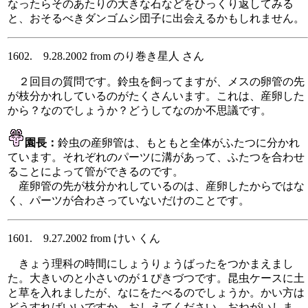
なったらそのあたりの大きな石などをひっくり返してみる
と、おそるべきダンゴムシ団子に出会えるかもしれません。
1602. 9.28.2002 from のり巻き星人 さん
２回目の質問です。鈴虫を飼ってますが、メスの卵管の先
が枝分かれしているのがたくさんいます。これは、産卵した
から？なのでしょうか？どうしてなのか不思議です。
園長：
鈴虫の産卵管は、もともと全体がふたつに分かれ
ています。それぞれのパーツに溝があって、ふたつを合わせ
ることによって管ができるのです。
産卵管の先が枝分かれしているのは、産卵したからではな
く、パーツが合わさっていないだけのことです。
1601. 9.27.2002 from けい くん
きょう理科の時間にしょうりょうばったをつかまえまし
た。大きいのと小さいのが１ぴきづつです。昆虫ケースに土
と草を入れましたが、なにをたべるのでしょうか。かい方は
どうすればいいですか。おしえてください。おねがいしま