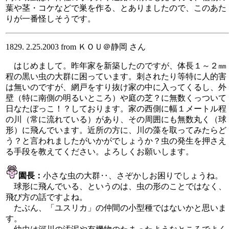
葉や茎・コケなどで巣を作る、とありましたので、このあた
りが一番怪しそうです。
1829. 2.25.2003 from ＫＯＵ＠静岡 さん
はじめまして。昨年家を新築したのですが、体長１～２㎜
程の黒い虫の大群に困っています。刺されたり等特に人的害
は無いのですが、網戸をすり抜け家の中に入ってくるし、外
壁（特に南側の明るいところ）や庭の芝？に無数くっついて
日なたぼっこ！？しております。家の西側に幅１メートル程
の川（常に流れている）があり、その周囲にも無数丸く（球
形）に飛んでいます。近所の方に、川の藻を取ってみたらど
う？と言われましたがいかがでしょうか？虫の発生を押さえ
る手段を教えてください。よろしくお願いします。
園長：
小さな虫の大群‥、さぞかしお困りでしょうね。
球形に飛んでいる、というのは、虫の形のことではなく、
飛び方の話ですよね。
たぶん、「ユスリカ」の仲間の小型種ではないかと思いま
す。