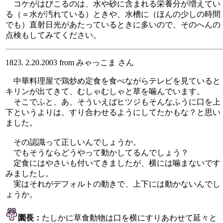
コケがはびこるのは、水や砂に含まれる栄養分が増えてい
る（＝水が汚れている）ときや、水槽に（ほんの少しの時間
でも）直射日光があたっているときに多いので、そのへんの
点検もしてみてください。
1823. 2.20.2003 from みゃっこま さん
中華料理屋で鶏炒め定食を食べながらテレビを見ていると
キリンが出てきて、むしゃむしゃと草を噛んでいます。
そこでふと、あ、そういえばヒツジもそんなふうに口を上
下というよりは、すり合わせるようにしてたかもな？と思い
ました。
その認識って正しいんでしょうか。
でもそうならどうやって動かしてるんでしょう？
定食にはやさいも付いてきましたが、横には噛まないです
みましたし。
実はそれがデフォルトの動きで、上下には動かないんでし
ょうか。
園長：
たしかに草食動物は口を横にすりあわせて延々と