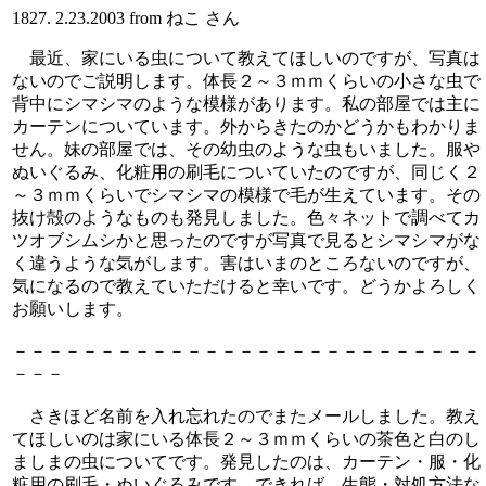
1827. 2.23.2003 from ねこ さん
最近、家にいる虫について教えてほしいのですが、写真は
ないのでご説明します。体長２～３ｍｍくらいの小さな虫で
背中にシマシマのような模様があります。私の部屋では主に
カーテンについています。外からきたのかどうかもわかりま
せん。妹の部屋では、その幼虫のような虫もいました。服や
ぬいぐるみ、化粧用の刷毛についていたのですが、同じく２
～３ｍｍくらいでシマシマの模様で毛が生えています。その
抜け殻のようなものも発見しました。色々ネットで調べてカ
ツオブシムシかと思ったのですが写真で見るとシマシマがな
く違うような気がします。害はいまのところないのですが、
気になるので教えていただけると幸いです。どうかよろしく
お願いします。
－－－－－－－－－－－－－－－－－－－－－－－－－－－
－－－
さきほど名前を入れ忘れたのでまたメールしました。教え
てほしいのは家にいる体長２～３ｍｍくらいの茶色と白のし
ましまの虫についてです。発見したのは、カーテン・服・化
粧用の刷毛・ぬいぐるみです。できれば、生態・対処方法な