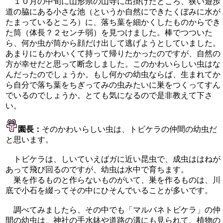
１０月の中旬に山形県の山寺に出掛けたところ、狭い遊歩
道の脇にある小さな池（というか自然にできたくぼみに水が
たまっているところ）に、落ち葉を細かくしたものからでき
た筒（体長？２センチ弱）を見つけました。棒でつついた
ら、何か虫が筒から顔だけ出して逃げようとしていました。
あまりにもかわいくて持って帰りたかったのですが、自然の
方が幸せだと思って断念しました。このかわいらしい虫はな
んだったのでしょうか。もし何かの幼虫ならば、生まれてか
ら自分で落ち葉をちぎってみの虫みたいに巣をつくってすん
でいるのでしょうか。とても気になるので是非教えて下さ
い。
園長：
そのかわいらしい虫は、トビケラの仲間の幼虫だ
と思います。
トビケラは、しいていえばガに近い昆虫で、成虫ははねが
あって飛び回るのですが、幼虫は水中で育ちます。
巣を作るものと作らないものがいて、巣を作るものは、川
底で小石を綴ってその中にひそんでいることが多いです。
調べてみましたら、その中でも「マルバネトビケラ」の仲
間の幼虫は、神社の手水鉢や道路の溝にも見られて、植物の