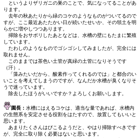
というよりザリガニの巣のことで、気になってることがあ
ります。
去年の秋あたりから緑のコケのようなものがついてるので
すが、ここ最近あたたかい日が続いたせいか、その領土を明
らかに増やしつつあります。
掃除をおサボリしたあとなどは、水槽の壁にもたまに繁殖
しています。
たわしのようなものでゴシゴシしてみましたが、完全には
取れません。
このままでは茶色い土管が真緑の土管になりそうです
（汗）。
「藻みたいだから、酸素作ってくれるのでは」と都合のい
いことを考えてしまうのですが、なんだか水槽が臭くなりそ
うで迷っています。
除去したほうがいいですか？よろしくお願いします。
園長：
水槽にはえるコケは、適当な量であれば、水槽内
の生態系を安定させる役割をはたすので、放置してもいいと
思います。
あまりたくさんはびこるようだと、やはり掃除すべきです
が、完全に取り除く必要はないと思います。