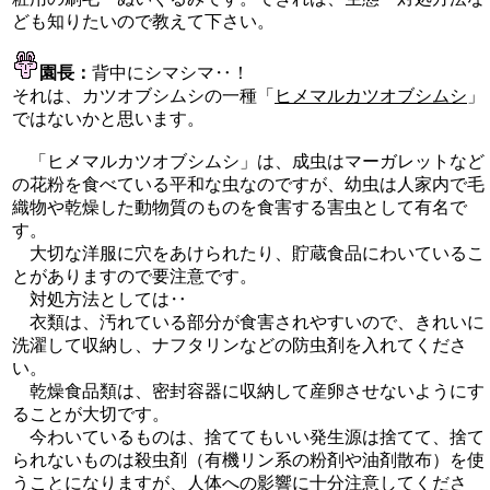
ども知りたいので教えて下さい。
園長：
背中にシマシマ‥！
それは、カツオブシムシの一種「
ヒメマルカツオブシムシ
」
ではないかと思います。
「ヒメマルカツオブシムシ」は、成虫はマーガレットなど
の花粉を食べている平和な虫なのですが、幼虫は人家内で毛
織物や乾燥した動物質のものを食害する害虫として有名で
す。
大切な洋服に穴をあけられたり、貯蔵食品にわいているこ
とがありますので要注意です。
対処方法としては‥
衣類は、汚れている部分が食害されやすいので、きれいに
洗濯して収納し、ナフタリンなどの防虫剤を入れてくださ
い。
乾燥食品類は、密封容器に収納して産卵させないようにす
ることが大切です。
今わいているものは、捨ててもいい発生源は捨てて、捨て
られないものは殺虫剤（有機リン系の粉剤や油剤散布）を使
うことになりますが、人体への影響に十分注意してくださ