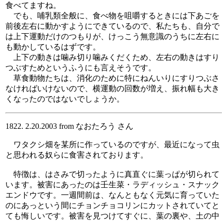
食べてますね。
でも、哺乳類全般に、食べ物を咀嚼するときには下あごを
前後左右に動かすようにできているので、私たちも、自分で
は上下運動だけのつもりが、けっこう無意識のうちに左右に
も動かしているはずです。
上下の動きは噛み切り噛みくだくため、左右の動きはすり
つぶすためというふうにも言えそうです。
草食動物たちは、消化のために特にねんいりにすりつぶさ
なければいけないので、横運動の回数が増え、振れ幅も大き
くなったのではないでしょうか。
1822. 2.20.2003 from なおたろう さん
ワタクシ畑を某所に作っているのですが、最近になって虫
と思われる奴らに食害されております。
特徴は、はさみで切ったように真直ぐに葉っぱが切られて
います。被害にあったのは壬生菜・ラディッシュ・スナック
エンドウです。一週間前は、なんともなく元気に育っていた
のにあっという間にチョンチョコリンにカットされていてと
ても悔しいです。被害を見つけてすぐに、葉の裏や、土の中