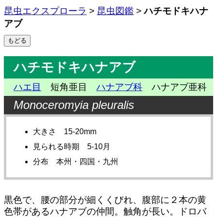
昆虫エクスプローラ
>
昆虫図鑑
>
ハチモドキハナ
アブ
ハチモドキハナアブ
ハエ目
短角亜目
ハナアブ科
ハナアブ亜科
Monoceromyia pleuralis
大きさ 15-20mm
見られる時期 5-10月
分布 本州・四国・九州
黒色で、腰の部分が細くくびれ、腹部に２本の黄
色帯があるハナアブの仲間。触角が長い。ドロバ