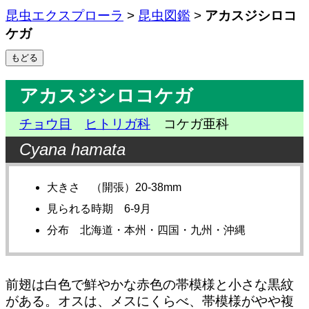
昆虫エクスプローラ
>
昆虫図鑑
>
アカスジシロコ
ケガ
アカスジシロコケガ
チョウ目
ヒトリガ科
コケガ亜科
Cyana hamata
大きさ （開張）20-38mm
見られる時期 6-9月
分布 北海道・本州・四国・九州・沖縄
前翅は白色で鮮やかな赤色の帯模様と小さな黒紋
がある。オスは、メスにくらべ、帯模様がやや複