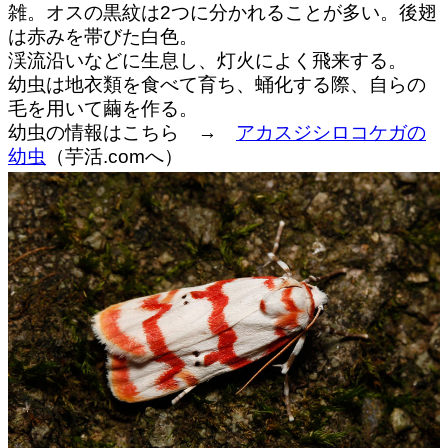
雑。オスの黒紋は2つに分かれることが多い。後翅
は赤みを帯びた白色。
渓流沿いなどに生息し、灯火によく飛来する。
幼虫は地衣類を食べて育ち、蛹化する際、自らの
毛を用いて繭を作る。
幼虫の情報はこちら →
アカスジシロコケガの
幼虫
（芋活.comへ）