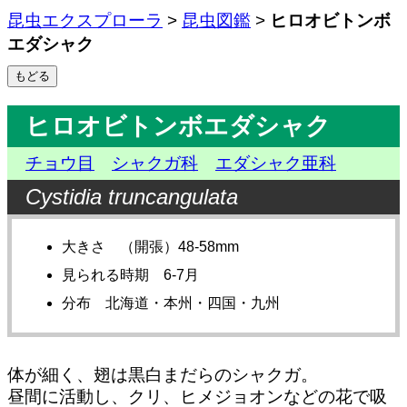
昆虫エクスプローラ
>
昆虫図鑑
>
ヒロオビトンボ
エダシャク
ヒロオビトンボエダシャク
チョウ目
シャクガ科
エダシャク亜科
Cystidia truncangulata
大きさ （開張）48-58mm
見られる時期 6-7月
分布 北海道・本州・四国・九州
体が細く、翅は黒白まだらのシャクガ。
昼間に活動し、クリ、ヒメジョオンなどの花で吸