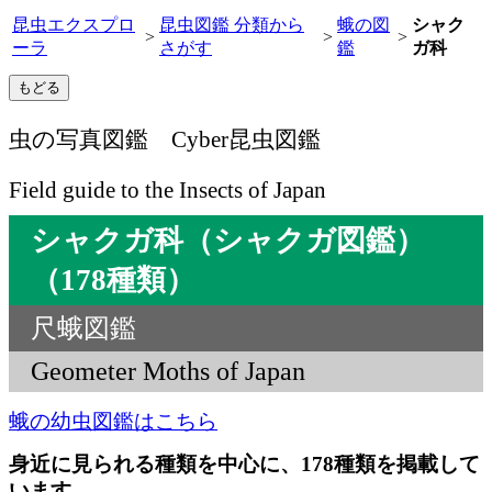
昆虫エクスプロ
昆虫図鑑 分類から
蛾の図
シャク
>
>
>
ーラ
さがす
鑑
ガ科
虫の写真図鑑 Cyber昆虫図鑑
Field guide to the Insects of Japan
シャクガ科（シャクガ図鑑）
（178種類）
尺蛾図鑑
Geometer Moths of Japan
蛾の幼虫図鑑はこちら
身近に見られる種類を中心に、178種類を掲載して
います。