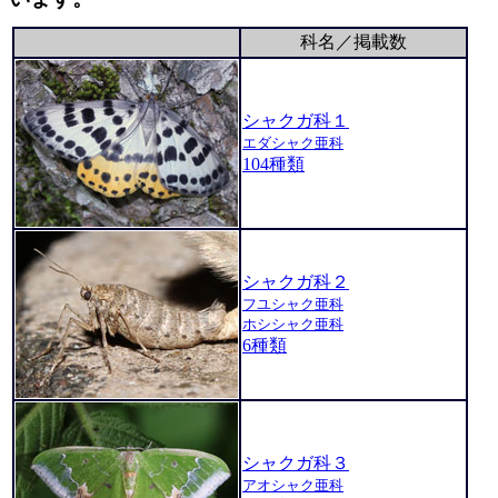
科名／掲載数
シャクガ科１
エダシャク亜科
104種類
シャクガ科２
フユシャク亜科
ホシシャク亜科
6種類
シャクガ科３
アオシャク亜科