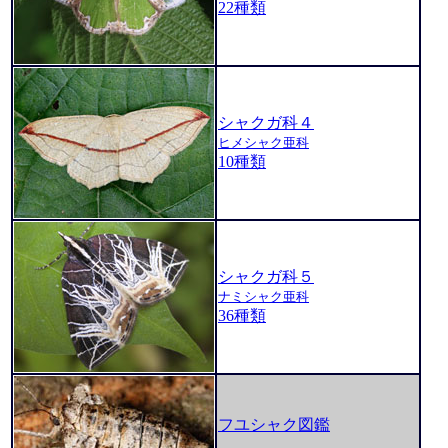
22種類
シャクガ科４
ヒメシャク亜科
10種類
シャクガ科５
ナミシャク亜科
36種類
フユシャク図鑑