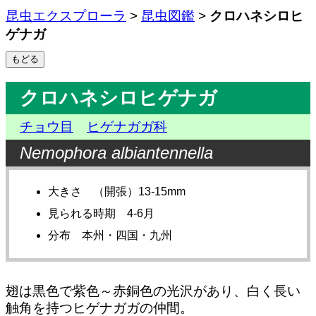
昆虫エクスプローラ
>
昆虫図鑑
>
クロハネシロヒ
ゲナガ
クロハネシロヒゲナガ
チョウ目
ヒゲナガガ科
Nemophora albiantennella
大きさ （開張）13-15mm
見られる時期 4-6月
分布 本州・四国・九州
翅は黒色で紫色～赤銅色の光沢があり、白く長い
触角を持つヒゲナガガの仲間。