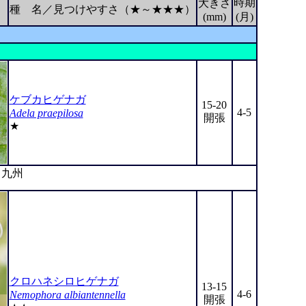
時期
大きさ
種 名／見つけやすさ（★～★★★）
(mm)
(月)
ケブカヒゲナガ
15-20
4-5
Adela praepilosa
開張
★
九州
クロハネシロヒゲナガ
13-15
4-6
Nemophora albiantennella
開張