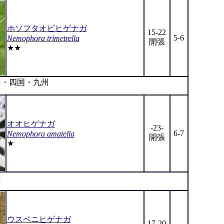
ホソフタオビヒゲナガ
15-22
5-6
Nemophora trimetrella
開張
★★
・四国・九州
オオヒゲナガ
-23-
6-7
Nemophora amatella
開張
★
州
ウスベニヒゲナガ
17-20