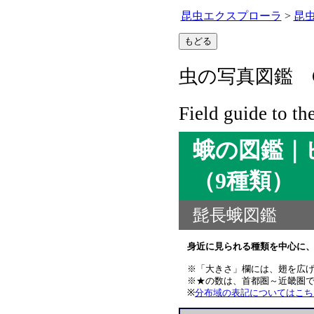
昆虫エクスプローラ
>
昆
虫の写真図鑑 C
Field guide to th
蛾の図鑑｜
（9種類）
髭長蛾図鑑
身近に見られる種類を中心に、
※「大きさ」欄には、翅を広
※★の数は、首都圏～近畿圏で
※
分布域の表記についてはこち