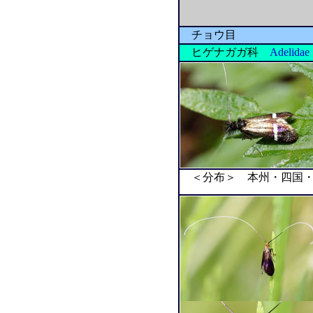
チョウ目
ヒゲナガガ科
Adelidae
＜分布＞ 本州・四国・