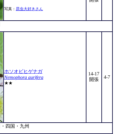
写真：
昆虫大好きさん
州
ホソオビヒゲナガ
14-17
4-7
Nemophora aurifera
開張
★★
・四国・九州