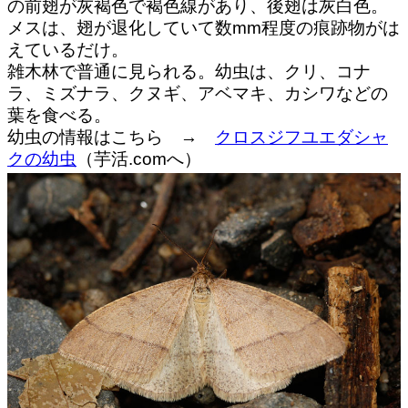
の前翅が灰褐色で褐色線があり、後翅は灰白色。
メスは、翅が退化していて数mm程度の痕跡物がは
えているだけ。
雑木林で普通に見られる。幼虫は、クリ、コナ
ラ、ミズナラ、クヌギ、アベマキ、カシワなどの
葉を食べる。
幼虫の情報はこちら →
クロスジフユエダシャ
クの幼虫
（芋活.comへ）