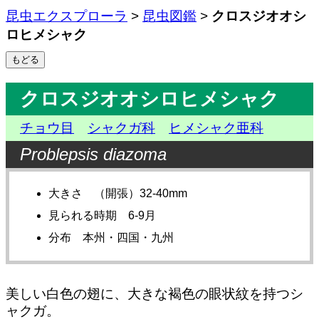
昆虫エクスプローラ
>
昆虫図鑑
>
クロスジオオシ
ロヒメシャク
クロスジオオシロヒメシャク
チョウ目
シャクガ科
ヒメシャク亜科
Problepsis diazoma
大きさ （開張）32-40mm
見られる時期 6-9月
分布 本州・四国・九州
美しい白色の翅に、大きな褐色の眼状紋を持つシ
ャクガ。