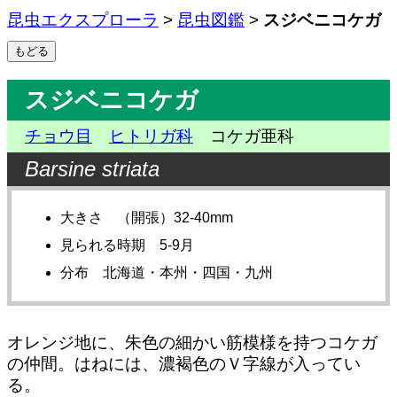
昆虫エクスプローラ
>
昆虫図鑑
>
スジベニコケガ
スジベニコケガ
チョウ目
ヒトリガ科
コケガ亜科
Barsine striata
大きさ （開張）32-40mm
見られる時期 5-9月
分布 北海道・本州・四国・九州
オレンジ地に、朱色の細かい筋模様を持つコケガ
の仲間。はねには、濃褐色のＶ字線が入ってい
る。