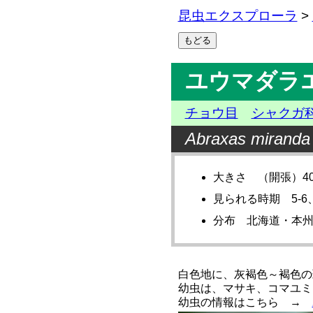
昆虫エクスプローラ
>
ユウマダラ
チョウ目
シャクガ
Abraxas miranda
大きさ （開張）40-
見られる時期 5-6、
分布 北海道・本
白色地に、灰褐色～褐色の
幼虫は、マサキ、コマユミ
幼虫の情報はこちら →