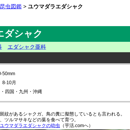
昆虫図鑑
>
ユウマダラエダシャク
エダシャク
科
エダシャク亜科
50mm
8-10月
州・四国・九州・沖縄
斑紋があるシャクガ。鳥の糞に擬態しているとも言われる。
、ツルマサキなどの葉を食べて育つ。
ユウマダラエダシャクの幼虫
（芋活.comへ）