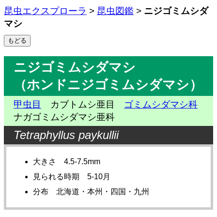
昆虫エクスプローラ
>
昆虫図鑑
>
ニジゴミムシダ
マシ
ニジゴミムシダマシ
（ホンドニジゴミムシダマシ）
甲虫目
カブトムシ亜目
ゴミムシダマシ科
ナガゴミムシダマシ亜科
Tetraphyllus paykullii
大きさ 4.5-7.5mm
見られる時期 5-10月
分布 北海道・本州・四国・九州