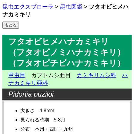
昆虫エクスプローラ
>
昆虫図鑑
>
フタオビヒメハ
ナカミキリ
フタオビヒメハナカミキリ
（フタオビノミハナカミキリ）
（フタオビチビハナカミキリ）
甲虫目
カブトムシ亜目
カミキリムシ科
ハ
ナカミキリ亜科
Pidonia puziloi
大きさ 4-8mm
見られる時期 5-8月
分布 本州・四国・九州