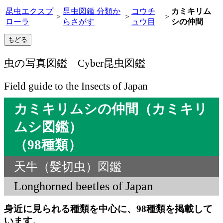
昆虫エクスプ
昆虫図鑑 分類か
コウチ
カミキリム
>
>
>
ローラ
らさがす
ュウ目
シの仲間
虫の写真図鑑 Cyber昆虫図鑑
Field guide to the Insects of Japan
カミキリムシの仲間（カミキリ
ムシ図鑑）
（98種類）
天牛（髪切虫）図鑑
Longhorned beetles of Japan
身近に見られる種類を中心に、98種類を掲載して
います。