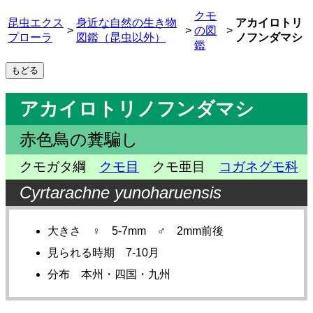
クモ
昆虫エクス
身近な自然の生き物
アカイロトリ
>
>
の図
>
プローラ
図鑑（昆虫以外）
ノフンダマシ
鑑
アカイロトリノフンダマシ
赤色鳥の糞騙し
クモガタ綱
クモ目
クモ亜目
コガネグモ科
Cyrtarachne yunoharuensis
大きさ ♀ 5-7mm ♂ 2mm前後
見られる時期 7-10月
分布 本州・四国・九州