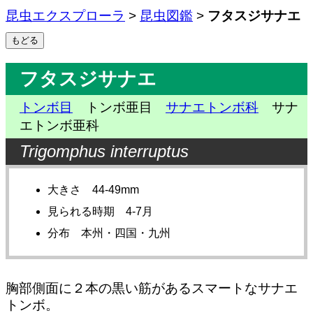
昆虫エクスプローラ
>
昆虫図鑑
>
フタスジサナエ
フタスジサナエ
トンボ目
トンボ亜目
サナエトンボ科
サナ
エトンボ亜科
Trigomphus interruptus
大きさ 44-49mm
見られる時期 4-7月
分布 本州・四国・九州
胸部側面に２本の黒い筋があるスマートなサナエ
トンボ。