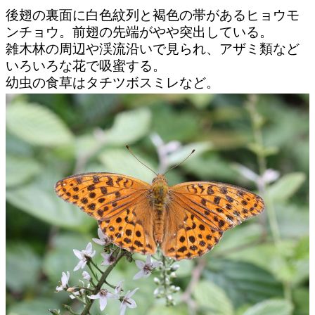
後翅の裏面に白色紋列と褐色の帯があるヒョウモ
ンチョウ。前翅の先端がやや突出している。
雑木林の周辺や渓流沿いで見られ、アザミ類など
いろいろな花で吸蜜する。
幼虫の食草はタチツボスミレなど。