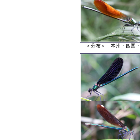
＜分布＞ 本州・四国・