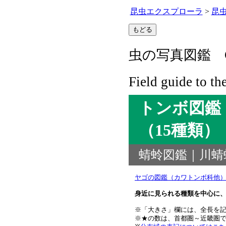
昆虫エクスプローラ
>
昆
虫の写真図鑑 C
Field guide to th
トンボ図鑑
（15種類）
蜻蛉図鑑｜川蜻
ヤゴの図鑑（カワトンボ科他
身近に見られる種類を中心に、
※「大きさ」欄には、全長を
※★の数は、首都圏～近畿圏で