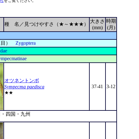
ら
をご覧ください。
時期
大きさ
種 名／見つけやすさ（★～★★★）
(mm)
(月)
亜目）
Zygoptera
idae
ympecmatinae
オツネントンボ
37-41
3-12
Sympecma paedisca
★★
・四国・九州