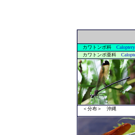
カワトンボ科
Caloptery
カワトンボ亜科
Calopt
＜分布＞ 沖縄