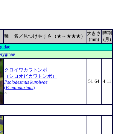
時期
大きさ
種 名／見つけやすさ（★～★★★）
(mm)
(月)
gidae
eryginae
クロイワカワトンボ
（シロオビカワトンボ）
51-64
4-11
Psolodesmus kuroiwae
(
P. mandarinus
)
×