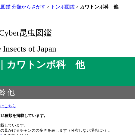
虫図鑑 分類からさがす
>
トンボ図鑑
>
カワトンボ科 他
yber昆虫図鑑
e Insects of Japan
｜カワトンボ科 他
蛉 他
）はこちら
15種類を掲載しています。
記載しています。
の見かけるチャンスの多さを表します（分布しない場合は×）。