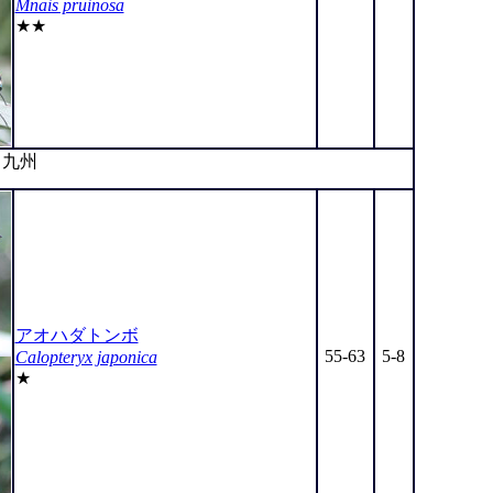
Mnais pruinosa
★★
九州
アオハダトンボ
55-63
5-8
Calopteryx japonica
★