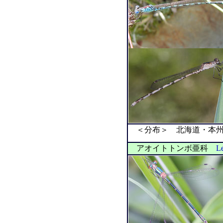
＜分布＞ 北海道・本州
アオイトトンボ亜科
Le