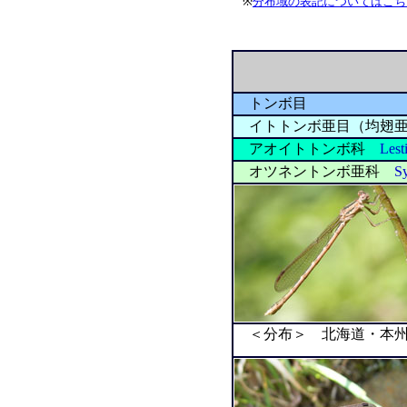
※
分布域の表記についてはこち
トンボ目
イトトンボ亜目（均翅
アオイトトンボ科
Lest
オツネントンボ亜科
S
＜分布＞ 北海道・本州