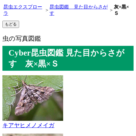
昆虫エクスプロー
昆虫図鑑 見た目からさが
灰×黒×
>
>
ラ
す
Ｓ
虫の写真図鑑
Cyber昆虫図鑑 見た目からさが
す 灰×黒×Ｓ
キアヤヒメノメイガ