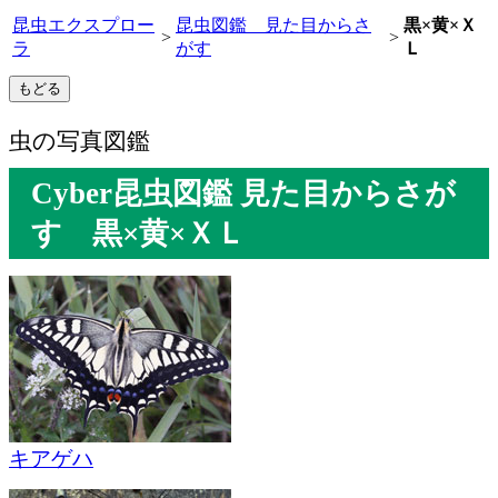
昆虫エクスプロー
昆虫図鑑 見た目からさ
黒×黄×Ｘ
>
>
ラ
がす
Ｌ
虫の写真図鑑
Cyber昆虫図鑑 見た目からさが
す 黒×黄×ＸＬ
キアゲハ