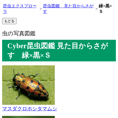
昆虫エクスプロー
昆虫図鑑 見た目からさが
緑×黒×
>
>
ラ
す
Ｓ
虫の写真図鑑
Cyber昆虫図鑑 見た目からさが
す 緑×黒×Ｓ
マスダクロホシタマムシ