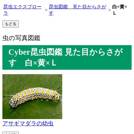
昆虫エクスプロー
昆虫図鑑 見た目からさが
白×黄×
>
>
ラ
す
Ｌ
虫の写真図鑑
Cyber昆虫図鑑 見た目からさが
す 白×黄×Ｌ
アサギマダラの幼虫