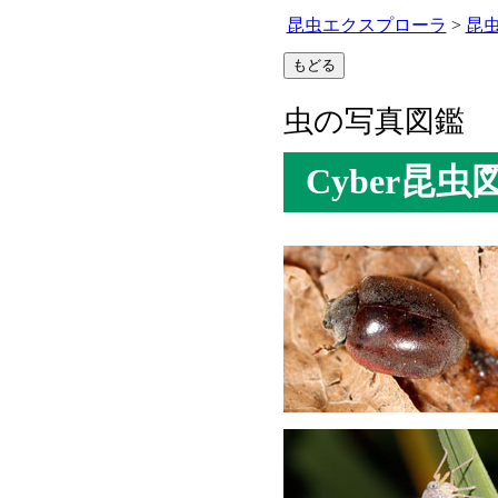
昆虫エクスプローラ
>
昆
虫の写真図鑑
Cyber昆