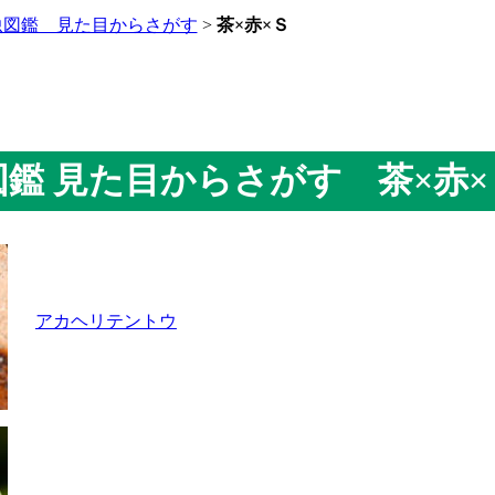
虫図鑑 見た目からさがす
>
茶×赤×Ｓ
虫図鑑 見た目からさがす 茶×赤×
アカヘリテントウ